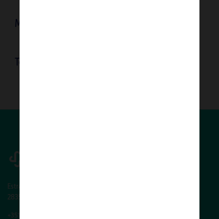
Medição Parâmetros Bioquímicos
Testes Rápidos de Diagnóstico
Estrada Nacional 11, 1-B
2835-172 Baixa da Banheira - Portugal
+351 212 041 443
(
Preço de uma chamada para a Rede Fixa Nacional)