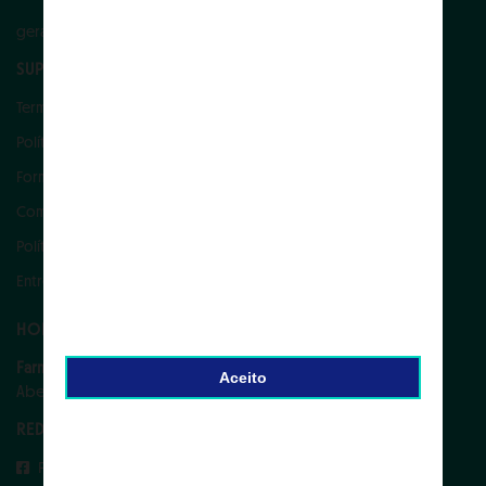
geral@farmaciaaquemtejo.pt
SUPORTE
Termos e Condições
Política de Devolução e Reembolso
Formas de Pagamento
Como encomendar
Política de Privacidade
Entregas
HORÁRIOS
Farmácia Aquém Tejo
Aceito
Aberto 24
REDES SOCIAIS
Facebook