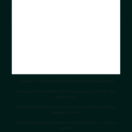
Farmácia Aquém Tejo (NIF: 513038302) - Resp. Téc.: Dra. Carolina
Reynaud V. Melo Pires | Melo Pires - Consultoria e Gestão, Lda.
Autorizado a disponibilizar MNSRM e MSRM mediante receita
médica, através da Internet, pelo Infarmed.
Clique aqui
para verificar se este sítio web está a funcionar de
forma legal.
Copyright © 2021 Logitools | Todos os Direitos Reservados
Designação do Projeto: ADAPTAR – PME | Código do projeto: LISBOA-02-08B9-
FEDER-067279
Objetivo Principal: Criação de Condições de Trabalho adaptadas ao processo
pandémico da COVID19
Região de Intervenção: Lisboa | Entidade Beneficiária: Melopires – Consultoria e
Gestão, Lda.