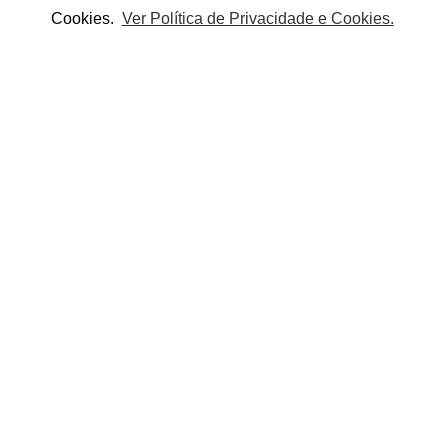
Cookies.
Ver Política de Privacidade e Cookies.
Adicionar à lista de desejos
Partilhe este produto:
tes da maquilhagem.Conselhos de utilização: 1 - Avaliação: Utilize um
zes e marcas de pigmentação, a partir do interior para o exterior do 
nas áreas com maior imperfeições ou marcas. 3- Espalhar: Aplicar em 
OUTROS PRODUTOS DA CATEGORIA