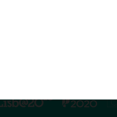
Aberto 24
de Devolução e Reembolso
e Pagamento
comendar
e Privacidade