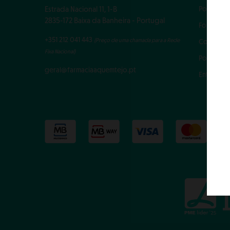
Política 
Estrada Nacional 11, 1-B
2835-172 Baixa da Banheira - Portugal
Formas d
+351 212 041 443
(
Preço de uma chamada para a Rede
Como en
Fixa Nacional)
Política d
geral@farmaciaaquemtejo.pt
Entregas