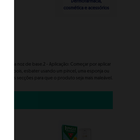
Dermofarmácia,
cosmética e acessórios
a pequena noz de base.2 - Aplicação: Começar por aplicar
rosto. Depois, esbater usando um pincel, uma esponja ou
pequenas secções para que o produto seja mais maleável.
-25%