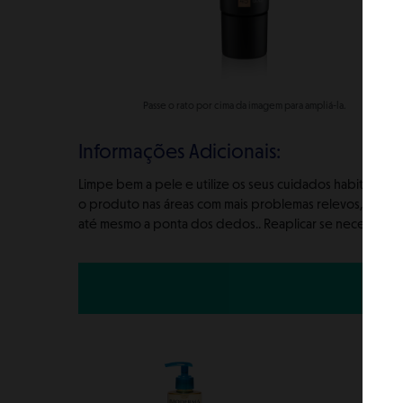
Passe o rato por cima da imagem para ampliá-la.
Informações Adicionais:
Limpe bem a pele e utilize os seus cuidados habituais an
o produto nas áreas com mais problemas relevos, cicatri
até mesmo a ponta dos dedos.. Reaplicar se necessário 