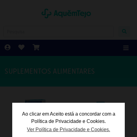
SUPLEMENTOS ALIMENTARES
Ao clicar em Aceito está a concordar com a
Política de Privacidade e Cookies.
Ver Política de Privacidade e Cookies.
Absorvit Magnesio + B6
Absorvit Magnésio B6